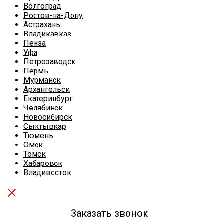
Волгоград
Ростов-на-Дону
Астрахань
Владикавказ
Пенза
Уфа
Петрозаводск
Пермь
Мурманск
Архангельск
Екатеринбург
Челябинск
Новосибирск
Сыктывкар
Тюмень
Омск
Томск
Хабаровск
Владивосток
Заказать звонок